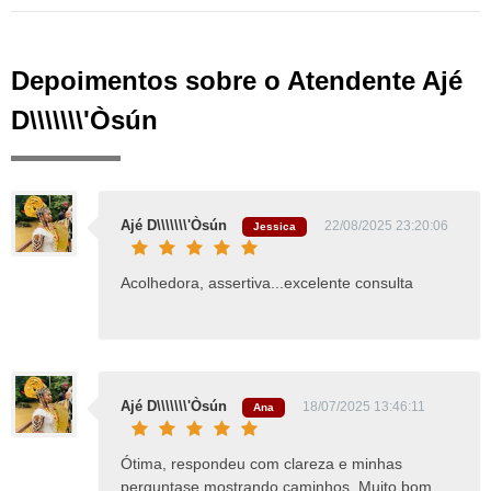
Depoimentos sobre o Atendente Ajé
D\\\\\\\'Òsún
Ajé D\\\\\\\'Òsún
22/08/2025 23:20:06
Jessica
Acolhedora, assertiva...excelente consulta
Ajé D\\\\\\\'Òsún
18/07/2025 13:46:11
Ana
Ótima, respondeu com clareza e minhas
perguntase mostrando caminhos. Muito bom