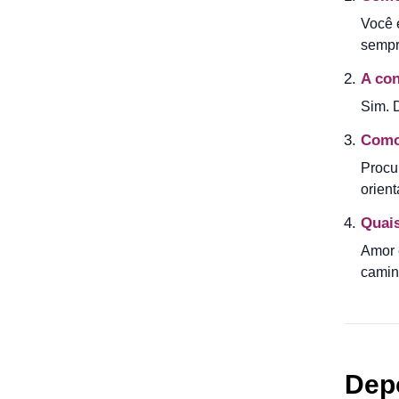
Você e
sempre
A con
Sim. 
Como 
Procu
orien
Quai
Amor e
camin
Dep