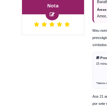
Baral
Nota
Áreas
Amor,
Meu nome
pressági
símbolos
🎁 Pr
15 minu
*Valores
Aos 21 a
por sete 