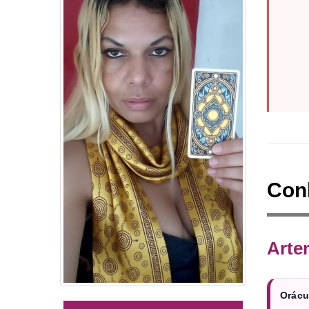
Con
Arte
Orácul