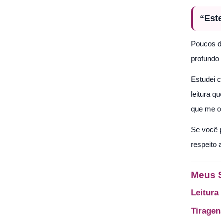
“Est
Poucos di
profundo
Estudei c
leitura 
que me o
Se você p
respeito
Meus 
Leitura
Tiragen