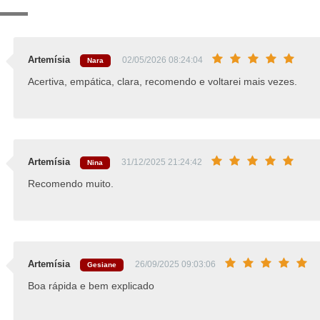
Artemísia
02/05/2026 08:24:04
Nara
Acertiva, empática, clara, recomendo e voltarei mais vezes.
Artemísia
31/12/2025 21:24:42
Nina
Recomendo muito.
Artemísia
26/09/2025 09:03:06
Gesiane
Boa rápida e bem explicado