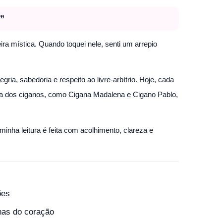
.”
ra mística. Quando toquei nele, senti um arrepio
ia, sabedoria e respeito ao livre-arbítrio. Hoje, cada
nha dos ciganos, como Cigana Madalena e Cigano Pablo,
minha leitura é feita com acolhimento, clareza e
ões
has do coração